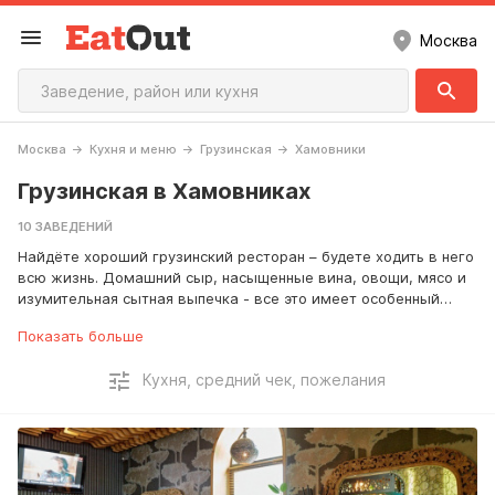
Москва
Москва
Кухня и меню
Грузинская
Хамовники
Грузинская в Хамовниках
10 ЗАВЕДЕНИЙ
Найдёте хороший грузинский ресторан – будете ходить в него
всю жизнь. Домашний сыр, насыщенные вина, овощи, мясо и
изумительная сытная выпечка - все это имеет особенный
вкус, благодаря мастерству поваров и традициям. Хинкали,
Показать больше
чахохбили, сациви, чашушули, ачма, чанахи, чакапули, квери,
аджапсандали - пробуйте все.
Кухня, средний чек, пожелания