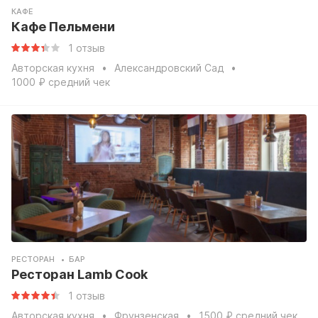
КАФЕ
Кафе Пельмени
1 отзыв
Авторская кухня
Александровский Сад
1000 ₽ средний чек
РЕСТОРАН
БАР
Ресторан Lamb Cook
1 отзыв
Авторская кухня
Фрунзенская
1500 ₽ средний чек